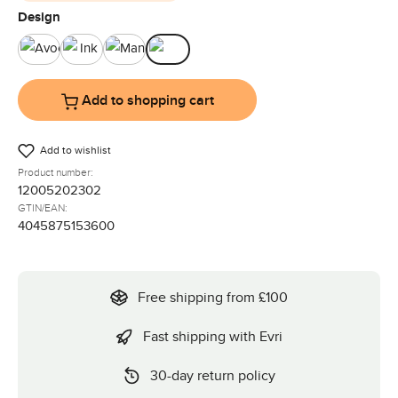
Select
Design
Avocado
Ink
Mango
Pine
Add to shopping cart
Add to wishlist
Product number:
12005202302
GTIN/EAN:
4045875153600
Free shipping from £100
Fast shipping with Evri
30-day return policy