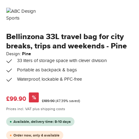
Bellinzona 33L travel bag for city
breaks, trips and weekends - Pine
Design:
Pine
33 liters of storage space with clever division
Portable as backpack & bags
Waterproof, lockable & PFC-free
Sale price:
%
£99.90
Regular price:
£189.90
(47.39% saved)
Prices incl. VAT plus shipping costs
Available, delivery time: 8-10 days
Order now, only 4 available