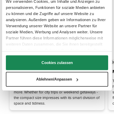
Wir verwenden Cookies, um Inhalte und Anzeigen zu
personalisieren, Funktionen für soziale Medien anbieten
zu können und die Zugriffe auf unsere Website zu
analysieren. Außerdem geben wir Informationen zu Ihrer
Verwendung unserer Website an unsere Partner für
soziale Medien, Werbung und Analysen weiter. Unsere
Partner führen diese Informationen möglicherweise mit
weiteren Daten zusammen, die Sie ihnen bereitgestellt
Discover the top features
haben oder die sie im Rahmen Ihrer Nutzung der Dienste
gesammelt haben.
Cookies zulassen
33 liters cleverly used
Ablehnen/Anpassen
With a volume of 33 liters, the Bellinzona offers
plenty of space for clothes, travel essentials and
more. Whether for city trips or weekend getaways -
the compact size impresses with its smart division of
space and tidiness.