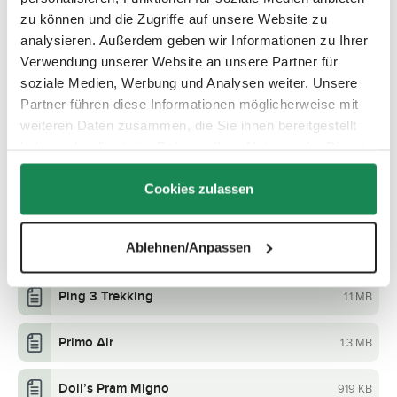
Car Seat Mallow 2 Fix i-Size
zu können und die Zugriffe auf unsere Website zu
3 MB
analysieren. Außerdem geben wir Informationen zu Ihrer
Verwendung unserer Website an unsere Partner für
Car Seat Mallow Gruppe 2/3
1 MB
soziale Medien, Werbung und Analysen weiter. Unsere
Partner führen diese Informationen möglicherweise mit
Ping
596 KB
weiteren Daten zusammen, die Sie ihnen bereitgestellt
haben oder die sie im Rahmen Ihrer Nutzung der Dienste
Ping 2
1 MB
gesammelt haben.
Cookies zulassen
Ping 2 Trekking
1 MB
Ablehnen/Anpassen
Ping 3 Travel
1 MB
Ping 3 Trekking
1.1 MB
Primo Air
1.3 MB
Doll’s Pram Migno
919 KB