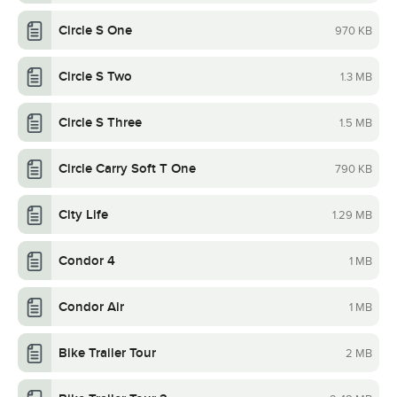
Circle S One
970 KB
Circle S Two
1.3 MB
Circle S Three
1.5 MB
Circle Carry Soft T One
790 KB
City Life
1.29 MB
Condor 4
1 MB
Condor Air
1 MB
Bike Trailer Tour
2 MB