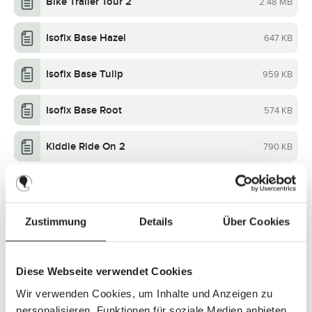
Bike Trailer Tour 2
2.48 MB
Isofix Base Hazel
647 KB
Isofix Base Tulip
959 KB
Isofix Base Root
574 KB
Kiddie Ride On 2
790 KB
Kiddie Ride On 2 - Seat
812 KB
Car Seat Aspen 2 Fix i-Size
526 KB
Zustimmung
Details
Über Cookies
Car Seat Aspen i-Size
1 MB
Diese Webseite verwendet Cookies
Car Seat Lily i-Size
3 MB
Wir verwenden Cookies, um Inhalte und Anzeigen zu
personalisieren, Funktionen für soziale Medien anbieten