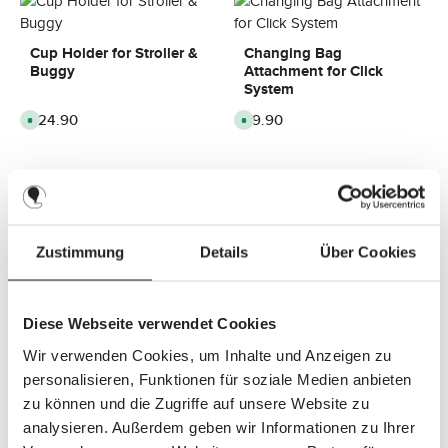
Cup Holder for Stroller &
Changing Bag
Buggy
Attachment for Click
System
Regular price:
£24.90
Regular price:
£9.90
A
A
v
v
a
a
i
i
l
l
a
a
b
b
l
l
Light for Stroller &
e
e
,
,
Buggy
Universal Changing Bag
d
d
Attachment
e
e
Zustimmung
Details
Über Cookies
l
l
i
i
Regular price:
£44.90
Regular price:
£9.90
A
A
v
v
v
v
e
e
a
a
r
r
i
i
Diese Webseite verwendet Cookies
y
y
l
l
t
t
a
a
i
i
Wir verwenden Cookies, um Inhalte und Anzeigen zu
b
b
m
m
l
l
e
e
personalisieren, Funktionen für soziale Medien anbieten
e
e
:
:
,
,
Magnet Clip for Stroller -
Magnet Clip for Stroller -
8
8
zu können und die Zugriffe auf unsere Website zu
d
d
-
-
Brown Dark
Black
e
e
1
1
analysieren. Außerdem geben wir Informationen zu Ihrer
l
l
0
0
i
i
d
d
Regular price:
£26.90
Regular price:
£26.90
A
A