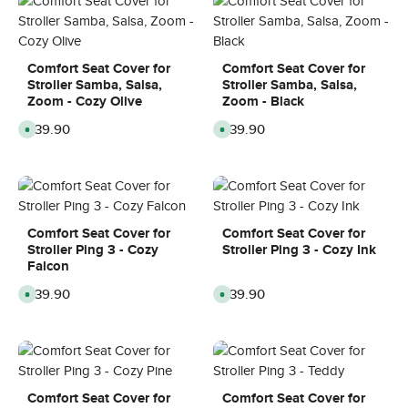
Comfort Seat Cover for
Comfort Seat Cover for
Stroller Samba, Salsa,
Stroller Samba, Salsa,
Zoom - Cozy Olive
Zoom - Black
Regular price:
£39.90
Regular price:
£39.90
A
A
v
v
a
a
i
i
l
l
a
a
b
b
l
l
e
e
,
,
Comfort Seat Cover for
Comfort Seat Cover for
d
d
Stroller Ping 3 - Cozy
Stroller Ping 3 - Cozy Ink
e
e
l
l
Falcon
i
i
v
v
Regular price:
£39.90
Regular price:
£39.90
e
e
A
A
r
r
v
v
y
y
a
a
t
t
i
i
i
i
l
l
m
m
a
a
e
e
b
b
:
:
l
l
8
8
e
e
-
-
,
,
Comfort Seat Cover for
Comfort Seat Cover for
1
1
d
d