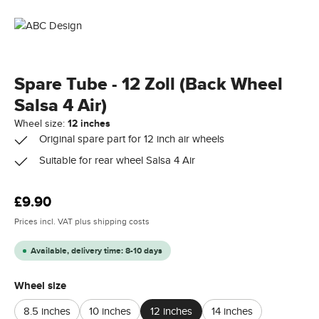
Spare Tube - 12 Zoll (Back Wheel
Salsa 4 Air)
Wheel size:
12 inches
Original spare part for 12 inch air wheels
Suitable for rear wheel Salsa 4 Air
Regular price:
£9.90
Prices incl. VAT plus shipping costs
Available, delivery time: 8-10 days
Select
Wheel size
8.5 inches
10 inches
12 inches
14 inches