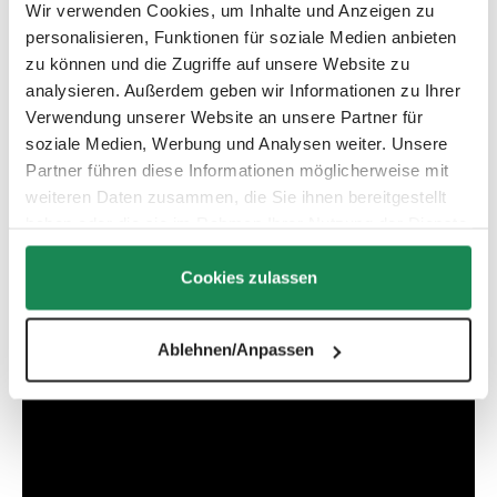
Wir verwenden Cookies, um Inhalte und Anzeigen zu
Salsa 5 Air - Set – Collection(s): 2025
personalisieren, Funktionen für soziale Medien anbieten
Salsa 5 Air - Starter Set – Collection(s): 2025
zu können und die Zugriffe auf unsere Website zu
Salsa 5 Air Starter Set – Collection(s): 2026
analysieren. Außerdem geben wir Informationen zu Ihrer
Salsa 5 Run – Collection(s): 2025
Verwendung unserer Website an unsere Partner für
soziale Medien, Werbung und Analysen weiter. Unsere
Salsa Run – Collection(s): 2024, 2025
Partner führen diese Informationen möglicherweise mit
Viper 4 – Collection(s): 2020, 2021
weiteren Daten zusammen, die Sie ihnen bereitgestellt
haben oder die sie im Rahmen Ihrer Nutzung der Dienste
gesammelt haben.
Cookies zulassen
Ablehnen/Anpassen