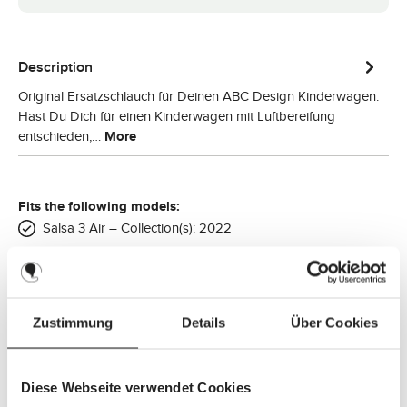
Description
Original Ersatzschlauch für Deinen ABC Design Kinderwagen.
Hast Du Dich für einen Kinderwagen mit Luftbereifung
entschieden,…
More
Fits the following models:
Salsa 3 Air – Collection(s): 2022
Salsa 4 Air – Collection(s): 2020, 2021, 2022, 2023, 2024,
2025
Salsa 4 Air - Home Set – Collection(s): 2022
Zustimmung
Details
Über Cookies
Salsa 4 Air - Set – Collection(s): 2023
Salsa 4 Air - Starter Set – Collection(s): 2020, 2021, 2022,
2023, 2024, 2025, 2026
Diese Webseite verwendet Cookies
Salsa 5 Air – Collection(s): 2025, 2026