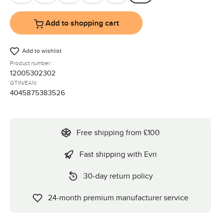
Almond
Avocado
Camel
Coal
Nature
Pine
Add to shopping cart
Add to wishlist
Product number:
12005302302
GTIN/EAN:
4045875383526
Free shipping from £100
Fast shipping with Evri
30-day return policy
24-month premium manufacturer service