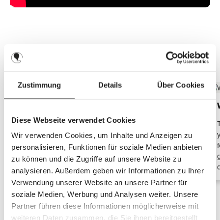
Discover the top features
Zustimmung
Details
Über Cookies
Universal wind and weather protection
Diese Webseite verwendet Cookies
Protect your child from the cold, wind and rain with
the ABC Design boot. Thanks to the water-repellent
Wir verwenden Cookies, um Inhalte und Anzeigen zu
fabric and cosy filling, your little one will always stay
personalisieren, Funktionen für soziale Medien anbieten
warm and dry. Ideal for the transitional period in
zu können und die Zugriffe auf unsere Website zu
spring and autumn.
d
analysieren. Außerdem geben wir Informationen zu Ihrer
Verwendung unserer Website an unsere Partner für
soziale Medien, Werbung und Analysen weiter. Unsere
Partner führen diese Informationen möglicherweise mit
weiteren Daten zusammen, die Sie ihnen bereitgestellt