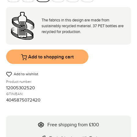
Almond
Avocado
Camel
Coal
Nature
Pine
The fabrics in this design are made from
sustainably recycled material. 37 PET bottles are
recycled for production.
Add to shopping cart
Add to wishlist
Product number:
12005302520
GTIN/EAN:
4045875072420
Free shipping from £100