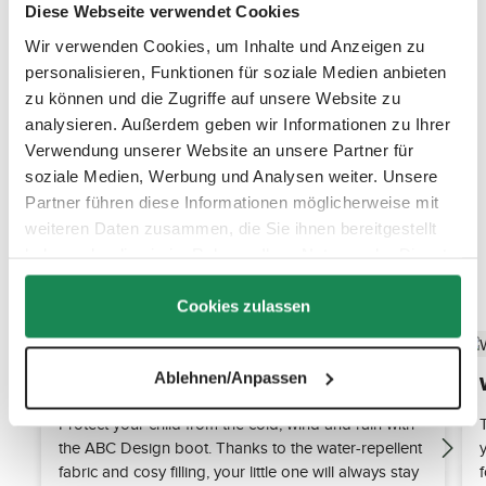
Diese Webseite verwendet Cookies
Wir verwenden Cookies, um Inhalte und Anzeigen zu
personalisieren, Funktionen für soziale Medien anbieten
zu können und die Zugriffe auf unsere Website zu
analysieren. Außerdem geben wir Informationen zu Ihrer
Verwendung unserer Website an unsere Partner für
soziale Medien, Werbung und Analysen weiter. Unsere
Partner führen diese Informationen möglicherweise mit
weiteren Daten zusammen, die Sie ihnen bereitgestellt
haben oder die sie im Rahmen Ihrer Nutzung der Dienste
Discover the top features
gesammelt haben.
Cookies zulassen
Ablehnen/Anpassen
Universal wind and weather protection
Protect your child from the cold, wind and rain with
the ABC Design boot. Thanks to the water-repellent
fabric and cosy filling, your little one will always stay